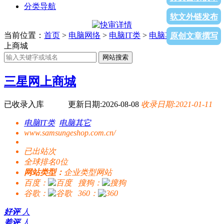
分类导航
软文外链发布
当前位置：
首页
>
电脑网络
>
电脑IT类
>
电脑其它
> 三星网
原创文章撰写
上商城
网站搜索
三星网上商城
已收录入库
更新日期:2026-08-08
收录日期:2021-01-11
电脑IT类
电脑其它
www.samsungeshop.com.cn/
已出站
次
全球排名0位
网站类型：
企业类型网站
百度：
搜狗：
谷歌：
360：
好评
人
差评
人