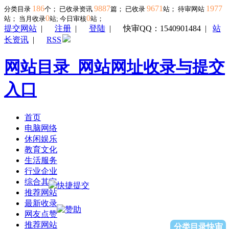
186
9887
9671
1977
分类目录
个； 已收录资讯
篇； 已收录
站； 待审网站
0
0
站；
当月收录
站; 今日审核
站；
提交网站
|
注册
|
登陆
|
快审QQ：1540901484
|
站
长资讯
|
RSS
网站目录_网站网址收录与提交
入口
首页
电脑网络
休闲娱乐
教育文化
生活服务
行业企业
综合其它
推荐网站
最新收录
网友点赞
推荐网站
分类目录快审