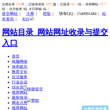
186
9887
9671
1977
分类目录
个； 已收录资讯
篇； 已收录
站； 待审网站
0
0
站；
当月收录
站; 今日审核
站；
提交网站
|
注册
|
登陆
|
快审QQ：1540901484
|
站
长资讯
|
RSS
网站目录_网站网址收录与提交
入口
首页
电脑网络
休闲娱乐
教育文化
生活服务
行业企业
综合其它
推荐网站
最新收录
网友点赞
推荐网站
分类目录快审