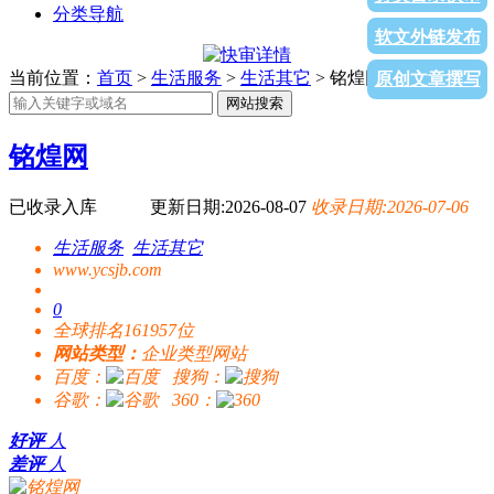
分类导航
软文外链发布
当前位置：
首页
>
生活服务
>
生活其它
> 铭煌网
原创文章撰写
网站搜索
铭煌网
已收录入库
更新日期:2026-08-07
收录日期:2026-07-06
生活服务
生活其它
www.ycsjb.com
0
全球排名161957位
网站类型：
企业类型网站
百度：
搜狗：
谷歌：
360：
好评
人
差评
人