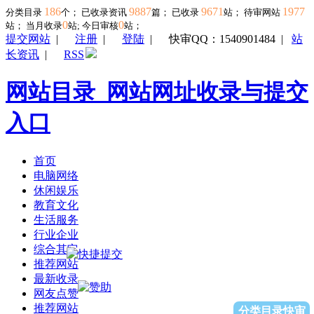
186
9887
9671
1977
分类目录
个； 已收录资讯
篇； 已收录
站； 待审网站
0
0
站；
当月收录
站; 今日审核
站；
提交网站
|
注册
|
登陆
|
快审QQ：1540901484
|
站
长资讯
|
RSS
网站目录_网站网址收录与提交
入口
首页
电脑网络
休闲娱乐
教育文化
生活服务
行业企业
综合其它
推荐网站
最新收录
网友点赞
推荐网站
分类目录快审