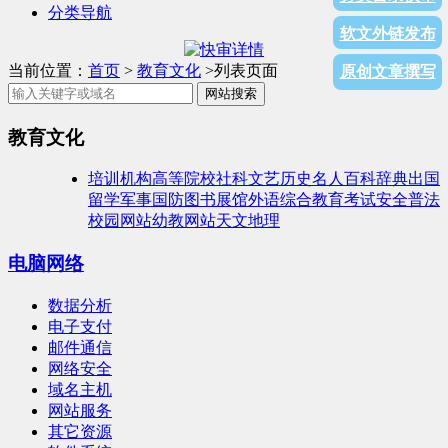
分类导航
软文外链发布
当前位置：
首页
>
教育文化
>列表页面
原创文章撰写
网站搜索
教育文化
培训机构
高等院校
社科文艺
历史名人
百科辞典
出国
留学
军事国防
图书展馆
外语综合
教育考试
安全普法
校园网站
幼教网站
天文地理
电脑网络
数据分析
电子支付
邮件通信
网络安全
域名主机
网站服务
其它资源