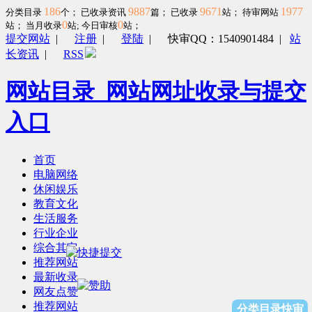
186
9887
9671
1977
分类目录
个； 已收录资讯
篇； 已收录
站； 待审网站
0
0
站；
当月收录
站; 今日审核
站；
提交网站
|
注册
|
登陆
|
快审QQ：1540901484
|
站
长资讯
|
RSS
网站目录_网站网址收录与提交
入口
首页
电脑网络
休闲娱乐
教育文化
生活服务
行业企业
综合其它
推荐网站
最新收录
网友点赞
推荐网站
分类目录快审