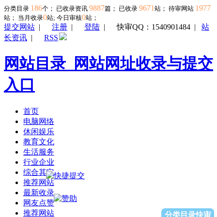
186
9887
9671
1977
分类目录
个； 已收录资讯
篇； 已收录
站； 待审网站
0
0
站；
当月收录
站; 今日审核
站；
提交网站
|
注册
|
登陆
|
快审QQ：1540901484
|
站
长资讯
|
RSS
网站目录_网站网址收录与提交
入口
首页
电脑网络
休闲娱乐
教育文化
生活服务
行业企业
综合其它
推荐网站
最新收录
网友点赞
推荐网站
分类目录快审