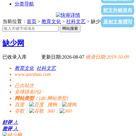
分类导航
软文外链发布
当前位置：
首页
>
教育文化
>
社科文艺
> 缺少网
原创文章撰写
网站搜索
缺少网
已收录入库
更新日期:2026-08-07
收录日期:2019-10-09
教育文化
社科文艺
www.queshao.com
已出站
次
全球排名0位
网站类型：
[db:网站类型]
百度：
搜狗：
谷歌：
360：
好评
人
差评
人