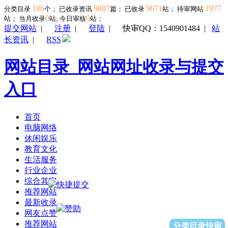
186
9887
9671
1977
分类目录
个； 已收录资讯
篇； 已收录
站； 待审网站
0
0
站；
当月收录
站; 今日审核
站；
提交网站
|
注册
|
登陆
|
快审QQ：1540901484
|
站
长资讯
|
RSS
网站目录_网站网址收录与提交
入口
首页
电脑网络
休闲娱乐
教育文化
生活服务
行业企业
综合其它
推荐网站
最新收录
网友点赞
推荐网站
分类目录快审