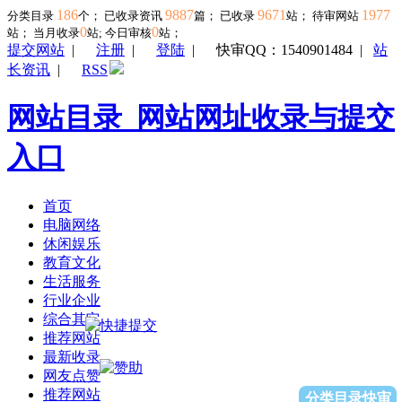
186
9887
9671
1977
分类目录
个； 已收录资讯
篇； 已收录
站； 待审网站
0
0
站；
当月收录
站; 今日审核
站；
提交网站
|
注册
|
登陆
|
快审QQ：1540901484
|
站
长资讯
|
RSS
网站目录_网站网址收录与提交
入口
首页
电脑网络
休闲娱乐
教育文化
生活服务
行业企业
综合其它
推荐网站
最新收录
网友点赞
推荐网站
分类目录快审