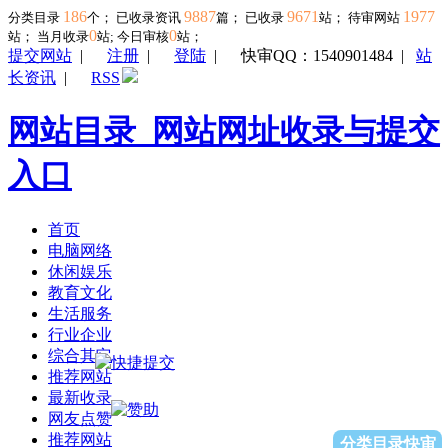
186
9887
9671
1977
分类目录
个； 已收录资讯
篇； 已收录
站； 待审网站
0
0
站；
当月收录
站; 今日审核
站；
提交网站
|
注册
|
登陆
|
快审QQ：1540901484
|
站
长资讯
|
RSS
网站目录_网站网址收录与提交
入口
首页
电脑网络
休闲娱乐
教育文化
生活服务
行业企业
综合其它
推荐网站
最新收录
网友点赞
推荐网站
分类目录快审