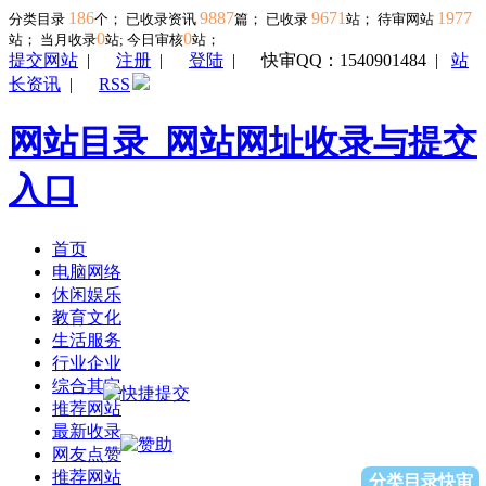
186
9887
9671
1977
分类目录
个； 已收录资讯
篇； 已收录
站； 待审网站
0
0
站；
当月收录
站; 今日审核
站；
提交网站
|
注册
|
登陆
|
快审QQ：1540901484
|
站
长资讯
|
RSS
网站目录_网站网址收录与提交
入口
首页
电脑网络
休闲娱乐
教育文化
生活服务
行业企业
综合其它
推荐网站
最新收录
网友点赞
推荐网站
分类目录快审