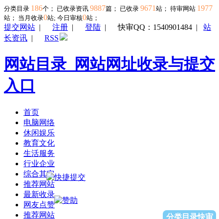
186
9887
9671
1977
分类目录
个； 已收录资讯
篇； 已收录
站； 待审网站
0
0
站；
当月收录
站; 今日审核
站；
提交网站
|
注册
|
登陆
|
快审QQ：1540901484
|
站
长资讯
|
RSS
网站目录_网站网址收录与提交
入口
首页
电脑网络
休闲娱乐
教育文化
生活服务
行业企业
综合其它
推荐网站
最新收录
网友点赞
推荐网站
分类目录快审