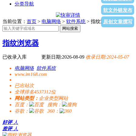
分类导航
软文外链发布
当前位置：
首页
>
电脑网络
>
软件系统
> 指纹浏览器
原创文章撰写
网站搜索
指纹浏览器
已收录入库
更新日期:2026-08-09
收录日期:2024-05-07
电脑网络
软件系统
www.im168.com
已出站
次
全球排名4537312位
网站类型：
企业类型网站
百度：
搜狗：
谷歌：
360：
好评
人
差评
人