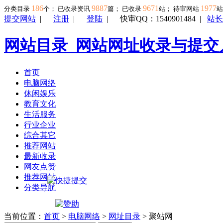
186
9887
9671
1977
分类目录
个； 已收录资讯
篇； 已收录
站； 待审网站
提交网站
|
注册
|
登陆
|
快审QQ：1540901484
|
站长
网站目录_网站网址收录与提交
首页
电脑网络
休闲娱乐
教育文化
生活服务
行业企业
综合其它
推荐网站
最新收录
网友点赞
推荐网站
分类导航
当前位置：
首页
>
电脑网络
>
网址目录
> 聚站网