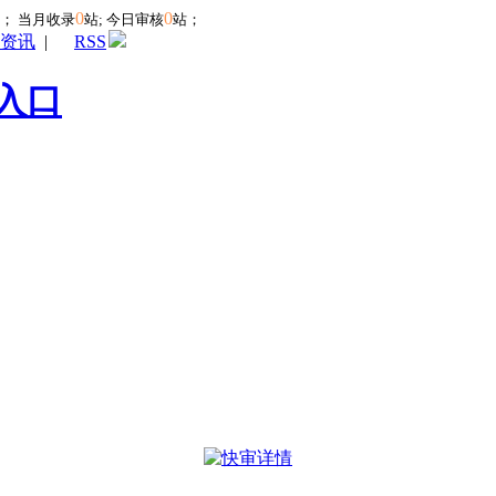
0
0
站；
当月收录
站; 今日审核
站；
资讯
|
RSS
入口