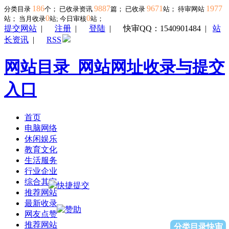
186
9887
9671
1977
分类目录
个； 已收录资讯
篇； 已收录
站； 待审网站
0
0
站；
当月收录
站; 今日审核
站；
提交网站
|
注册
|
登陆
|
快审QQ：1540901484
|
站
长资讯
|
RSS
网站目录_网站网址收录与提交
入口
首页
电脑网络
休闲娱乐
教育文化
生活服务
行业企业
综合其它
推荐网站
最新收录
网友点赞
推荐网站
分类目录快审