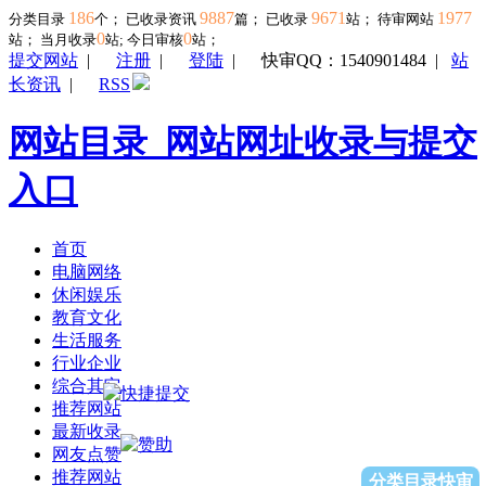
186
9887
9671
1977
分类目录
个； 已收录资讯
篇； 已收录
站； 待审网站
0
0
站；
当月收录
站; 今日审核
站；
提交网站
|
注册
|
登陆
|
快审QQ：1540901484
|
站
长资讯
|
RSS
网站目录_网站网址收录与提交
入口
首页
电脑网络
休闲娱乐
教育文化
生活服务
行业企业
综合其它
推荐网站
最新收录
网友点赞
推荐网站
分类目录快审