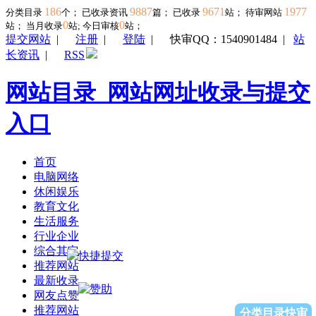
186
9887
9671
1977
分类目录
个； 已收录资讯
篇； 已收录
站； 待审网站
0
0
站；
当月收录
站; 今日审核
站；
提交网站
|
注册
|
登陆
|
快审QQ：1540901484
|
站
长资讯
|
RSS
网站目录_网站网址收录与提交
入口
首页
电脑网络
休闲娱乐
教育文化
生活服务
行业企业
综合其它
推荐网站
最新收录
网友点赞
推荐网站
分类目录快审