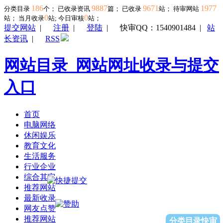
186
9887
9671
1977
分类目录
个； 已收录资讯
篇； 已收录
站； 待审网站
0
0
站；
当月收录
站; 今日审核
站；
提交网站
|
注册
|
登陆
|
快审QQ：1540901484
|
站
长资讯
|
RSS
网站目录_网站网址收录与提交
入口
首页
电脑网络
休闲娱乐
教育文化
生活服务
行业企业
综合其它
推荐网站
最新收录
网友点赞
推荐网站
分类目录快审