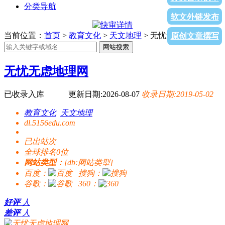
分类导航
软文外链发布
当前位置：
首页
>
教育文化
>
天文地理
> 无忧无虑地理网
原创文章撰写
网站搜索
无忧无虑地理网
已收录入库
更新日期:2026-08-07
收录日期:2019-05-02
教育文化
天文地理
dl.5156edu.com
已出站
次
全球排名0位
网站类型：
[db:网站类型]
百度：
搜狗：
谷歌：
360：
好评
人
差评
人