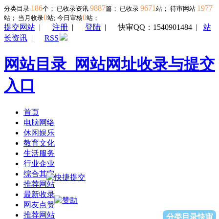
186
9887
9671
1977
分类目录
个； 已收录资讯
篇； 已收录
站； 待审网站
0
0
站；
当月收录
站; 今日审核
站；
提交网站
|
注册
|
登陆
|
快审QQ：1540901484
|
站
长资讯
|
RSS
网站目录_网站网址收录与提交
入口
首页
电脑网络
休闲娱乐
教育文化
生活服务
行业企业
综合其它
推荐网站
最新收录
网友点赞
推荐网站
分类目录快审