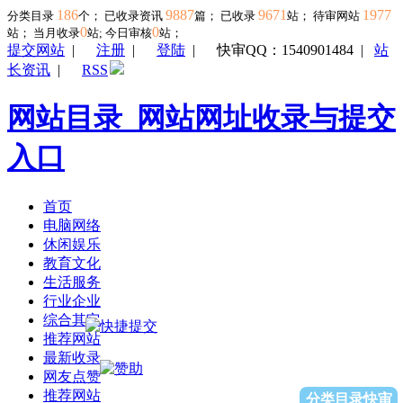
186
9887
9671
1977
分类目录
个； 已收录资讯
篇； 已收录
站； 待审网站
0
0
站；
当月收录
站; 今日审核
站；
提交网站
|
注册
|
登陆
|
快审QQ：1540901484
|
站
长资讯
|
RSS
网站目录_网站网址收录与提交
入口
首页
电脑网络
休闲娱乐
教育文化
生活服务
行业企业
综合其它
推荐网站
最新收录
网友点赞
推荐网站
分类目录快审