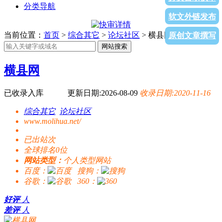
分类导航
软文外链发布
当前位置：
首页
>
综合其它
>
论坛社区
> 横县网
原创文章撰写
网站搜索
横县网
已收录入库
更新日期:2026-08-09
收录日期:2020-11-16
综合其它
论坛社区
www.molihua.net/
已出站
次
全球排名0位
网站类型：
个人类型网站
百度：
搜狗：
谷歌：
360：
好评
人
差评
人