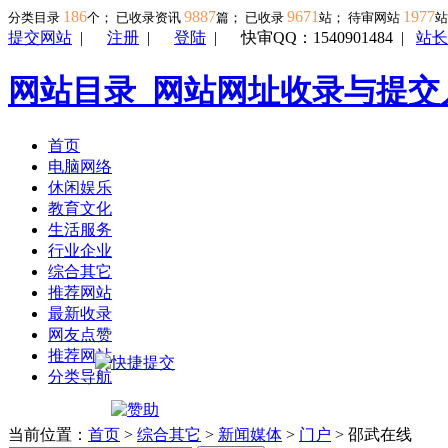
186
9887
9671
1977
分类目录
个； 已收录资讯
篇； 已收录
站； 待审网站
提交网站
|
注册
|
登陆
|
快审QQ：1540901484
|
站长
网站目录_网站网址收录与提交
首页
电脑网络
休闲娱乐
教育文化
生活服务
行业企业
综合其它
推荐网站
最新收录
网友点赞
推荐网站
分类导航
当前位置：
首页
>
综合其它
>
新闻媒体
>
门户
> 邵武在线