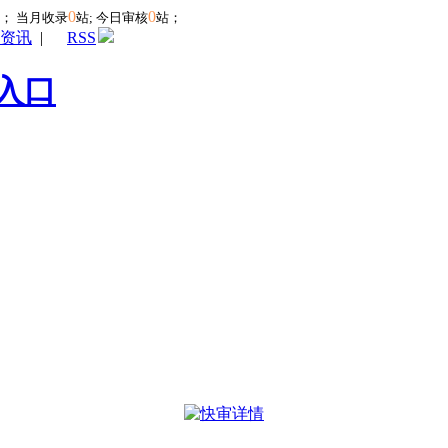
0
0
站；
当月收录
站; 今日审核
站；
资讯
|
RSS
入口