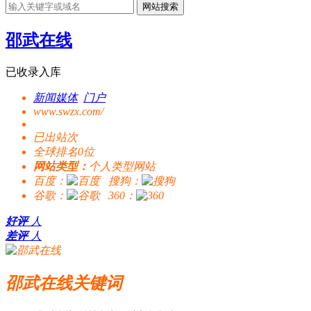
网站搜索
邵武在线
已收录入库
新闻媒体
门户
www.swzx.com/
已出站
次
全球排名0位
网站类型：
个人类型网站
百度：
搜狗：
谷歌：
360：
好评
人
差评
人
邵武在线关键词