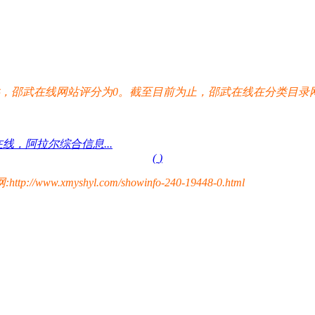
邵武在线网站评分为0。截至目前为止，邵武在线在分类目录网
。
线，阿拉尔综合信息...
(
)
yshyl.com/showinfo-240-19448-0.html