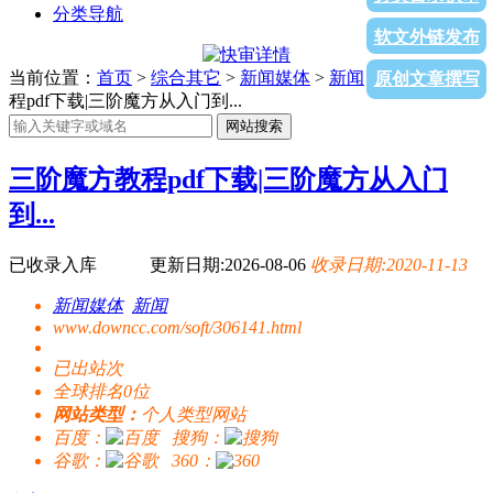
分类导航
软文外链发布
当前位置：
首页
>
综合其它
>
新闻媒体
>
新闻
> 三阶魔方教
原创文章撰写
程pdf下载|三阶魔方从入门到...
网站搜索
三阶魔方教程pdf下载|三阶魔方从入门
到...
已收录入库
更新日期:2026-08-06
收录日期:2020-11-13
新闻媒体
新闻
www.downcc.com/soft/306141.html
已出站
次
全球排名0位
网站类型：
个人类型网站
百度：
搜狗：
谷歌：
360：