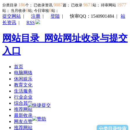
186
9887
9671
1977
分类目录
个； 已收录资讯
篇； 已收录
站； 待审网站
0
0
站；
当月收录
站; 今日审核
站；
提交网站
|
注册
|
登陆
|
快审QQ：1540901484
|
站
长资讯
|
RSS
网站目录_网站网址收录与提交
入口
首页
电脑网络
休闲娱乐
教育文化
生活服务
行业企业
综合其它
推荐网站
最新收录
网友点赞
推荐网站
分类目录快审