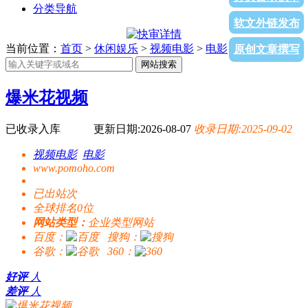
分类导航
软文外链发布
当前位置：
首页
>
休闲娱乐
>
视频电影
>
电影
> 爆米花视频
原创文章撰写
网站搜索
爆米花视频
已收录入库
更新日期:2026-08-07
收录日期:2025-09-02
视频电影
电影
www.pomoho.com
已出站
次
全球排名0位
网站类型：
企业类型网站
百度：
搜狗：
谷歌：
360：
好评
人
差评
人