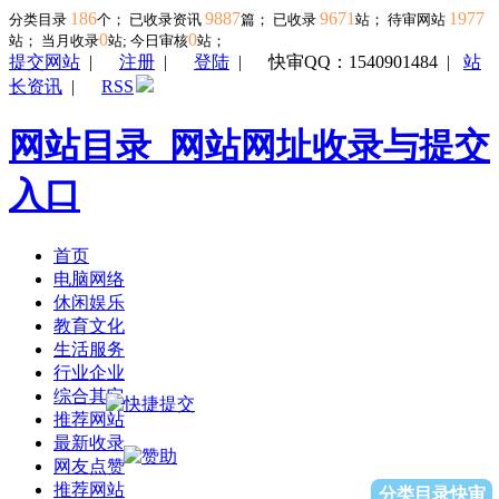
186
9887
9671
1977
分类目录
个； 已收录资讯
篇； 已收录
站； 待审网站
0
0
站；
当月收录
站; 今日审核
站；
提交网站
|
注册
|
登陆
|
快审QQ：1540901484
|
站
长资讯
|
RSS
网站目录_网站网址收录与提交
入口
首页
电脑网络
休闲娱乐
教育文化
生活服务
行业企业
综合其它
推荐网站
最新收录
网友点赞
推荐网站
分类目录快审