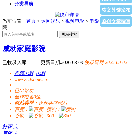
分类导航
软文外链发布
当前位置：
首页
>
休闲娱乐
>
视频电影
>
电影
> 威动家庭影
原创文章撰写
院
网站搜索
威动家庭影院
已收录入库
更新日期:2026-08-09
收录日期:2025-09-02
视频电影
电影
www.vidonme.cn/
已出站
次
全球排名0位
网站类型：
企业类型网站
百度：
搜狗：
谷歌：
360：
好评
人
差评
人