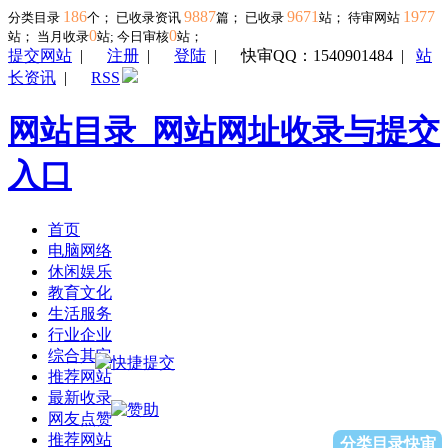
186
9887
9671
1977
分类目录
个； 已收录资讯
篇； 已收录
站； 待审网站
0
0
站；
当月收录
站; 今日审核
站；
提交网站
|
注册
|
登陆
|
快审QQ：1540901484
|
站
长资讯
|
RSS
网站目录_网站网址收录与提交
入口
首页
电脑网络
休闲娱乐
教育文化
生活服务
行业企业
综合其它
推荐网站
最新收录
网友点赞
推荐网站
分类目录快审