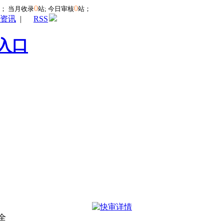
0
0
站；
当月收录
站; 今日审核
站；
资讯
|
RSS
入口
全