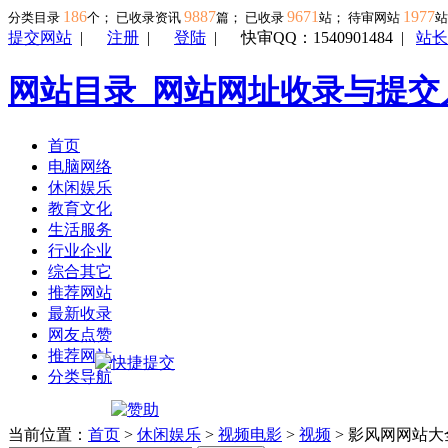
186
9887
9671
1977
分类目录
个； 已收录资讯
篇； 已收录
站； 待审网站
提交网站
|
注册
|
登陆
|
快审QQ：1540901484
|
站长
网站目录_网站网址收录与提交
首页
电脑网络
休闲娱乐
教育文化
生活服务
行业企业
综合其它
推荐网站
最新收录
网友点赞
推荐网站
分类导航
当前位置：
首页
>
休闲娱乐
>
视频电影
>
视频
> 影风网网站大