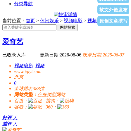
分类导航
软文外链发布
当前位置：
首页
>
休闲娱乐
>
视频电影
>
视频
> 爱奇艺
原创文章撰写
网站搜索
爱奇艺
已收录入库
更新日期:2026-08-06
收录日期:2025-06-07
视频电影
视频
www.iqiyi.com
北京
0
全球排名388位
网站类型：
企业类型网站
百度：
搜狗：
谷歌：
360：
好评
人
差评
人