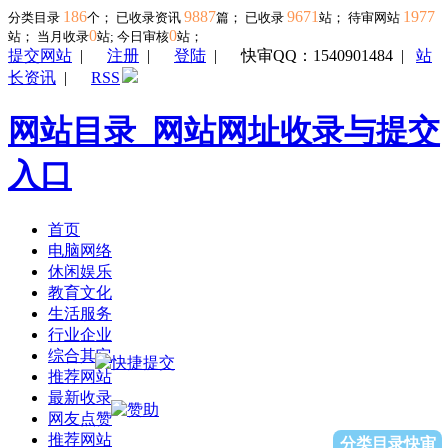
186
9887
9671
1977
分类目录
个； 已收录资讯
篇； 已收录
站； 待审网站
0
0
站；
当月收录
站; 今日审核
站；
提交网站
|
注册
|
登陆
|
快审QQ：1540901484
|
站
长资讯
|
RSS
网站目录_网站网址收录与提交
入口
首页
电脑网络
休闲娱乐
教育文化
生活服务
行业企业
综合其它
推荐网站
最新收录
网友点赞
推荐网站
分类目录快审