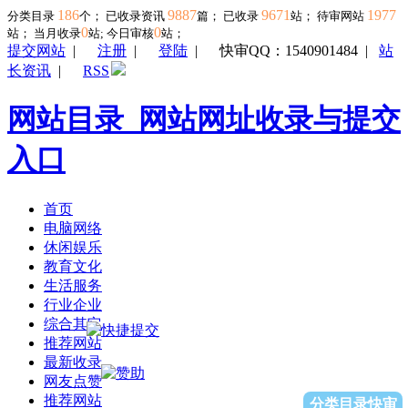
186
9887
9671
1977
分类目录
个； 已收录资讯
篇； 已收录
站； 待审网站
0
0
站；
当月收录
站; 今日审核
站；
提交网站
|
注册
|
登陆
|
快审QQ：1540901484
|
站
长资讯
|
RSS
网站目录_网站网址收录与提交
入口
首页
电脑网络
休闲娱乐
教育文化
生活服务
行业企业
综合其它
推荐网站
最新收录
网友点赞
推荐网站
分类目录快审