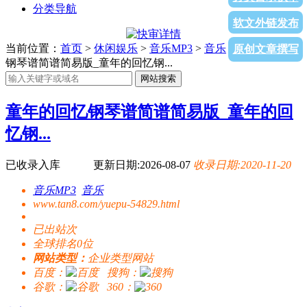
分类导航
软文外链发布
当前位置：
首页
>
休闲娱乐
>
音乐MP3
>
音乐
> 童年的回忆
原创文章撰写
钢琴谱简谱简易版_童年的回忆钢...
网站搜索
童年的回忆钢琴谱简谱简易版_童年的回
忆钢...
已收录入库
更新日期:2026-08-07
收录日期:2020-11-20
音乐MP3
音乐
www.tan8.com/yuepu-54829.html
已出站
次
全球排名0位
网站类型：
企业类型网站
百度：
搜狗：
谷歌：
360：