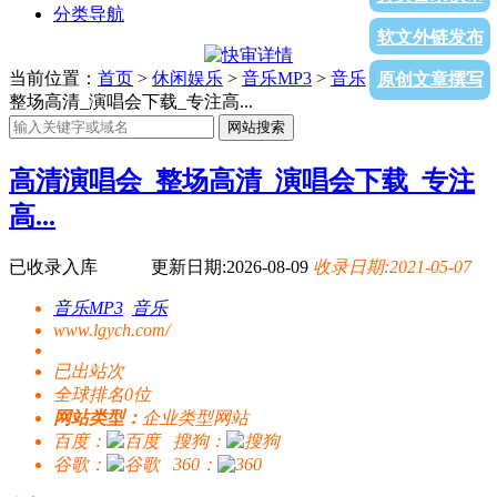
分类导航
软文外链发布
当前位置：
首页
>
休闲娱乐
>
音乐MP3
>
音乐
> 高清演唱会_
原创文章撰写
整场高清_演唱会下载_专注高...
网站搜索
高清演唱会_整场高清_演唱会下载_专注
高...
已收录入库
更新日期:2026-08-09
收录日期:2021-05-07
音乐MP3
音乐
www.lgych.com/
已出站
次
全球排名0位
网站类型：
企业类型网站
百度：
搜狗：
谷歌：
360：