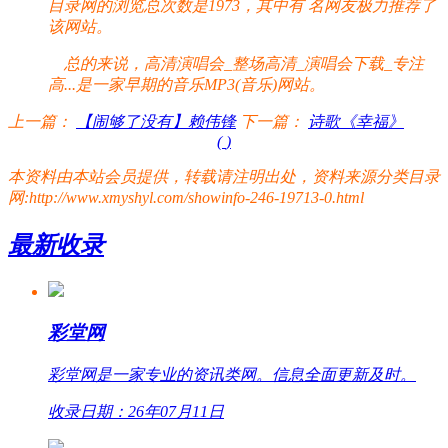
目录网的浏览总次数是1973，其中有
名网友极力推荐了
该网站。
总的来说，高清演唱会_整场高清_演唱会下载_专注
高...是一家早期的音乐MP3(音乐)网站。
上一篇：
【闹够了没有】赖伟锋
下一篇：
诗歌《幸福》
(
)
本资料由本站会员提供，转载请注明出处，资料来源分类目录
网:http://www.xmyshyl.com/showinfo-246-19713-0.html
最新收录
彩堂网
彩堂网是一家专业的资讯类网。信息全面更新及时。
收录日期：26年07月11日