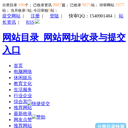
186
9887
9671
1977
分类目录
个； 已收录资讯
篇； 已收录
站； 待审网站
0
0
站；
当月收录
站; 今日审核
站；
提交网站
|
注册
|
登陆
|
快审QQ：1540901484
|
站
长资讯
|
RSS
网站目录_网站网址收录与提交
入口
首页
电脑网络
休闲娱乐
教育文化
生活服务
行业企业
综合其它
推荐网站
最新收录
网友点赞
推荐网站
分类目录快审