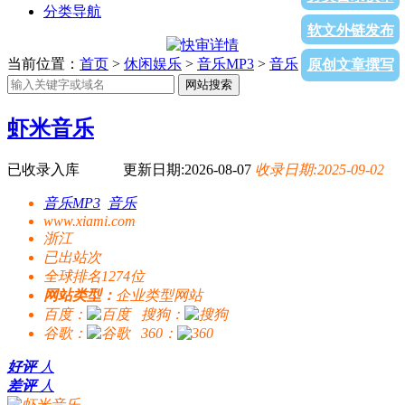
分类导航
软文外链发布
当前位置：
首页
>
休闲娱乐
>
音乐MP3
>
音乐
> 虾米音乐
原创文章撰写
网站搜索
虾米音乐
已收录入库
更新日期:2026-08-07
收录日期:2025-09-02
音乐MP3
音乐
www.xiami.com
浙江
已出站
次
全球排名1274位
网站类型：
企业类型网站
百度：
搜狗：
谷歌：
360：
好评
人
差评
人