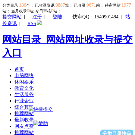
186
9887
9671
1977
分类目录
个； 已收录资讯
篇； 已收录
站； 待审网站
0
0
站；
当月收录
站; 今日审核
站；
提交网站
|
注册
|
登陆
|
快审QQ：1540901484
|
站
长资讯
|
RSS
网站目录_网站网址收录与提交
入口
首页
电脑网络
休闲娱乐
教育文化
生活服务
行业企业
综合其它
推荐网站
最新收录
网友点赞
推荐网站
分类目录快审