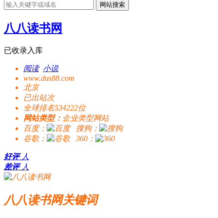
网站搜索
八八读书网
已收录入库
阅读
小说
www.dus88.com
北京
已出站
次
全球排名534222位
网站类型：
企业类型网站
百度：
搜狗：
谷歌：
360：
好评
人
差评
人
八八读书网关键词