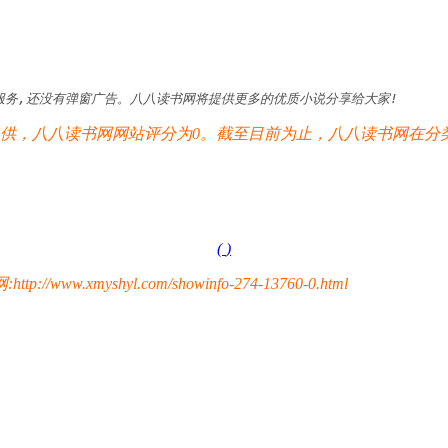
服务,还没有弹窗广告。八八读书网将提供更多的优质小说分享给大家!
，八八读书网网站评分为0。截至目前为止，八八读书网在分类
(
)
yshyl.com/showinfo-274-13760-0.html