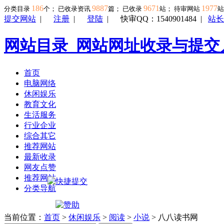
186
9887
9671
1977
分类目录
个； 已收录资讯
篇； 已收录
站； 待审网站
提交网站
|
注册
|
登陆
|
快审QQ：1540901484
|
站长
网站目录_网站网址收录与提交
首页
电脑网络
休闲娱乐
教育文化
生活服务
行业企业
综合其它
推荐网站
最新收录
网友点赞
推荐网站
分类导航
当前位置：
首页
>
休闲娱乐
>
阅读
>
小说
> 八八读书网