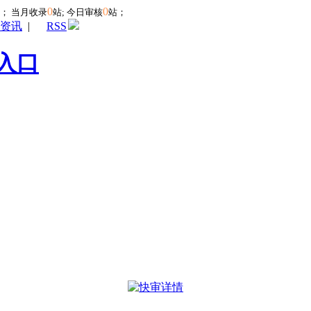
0
0
站；
当月收录
站; 今日审核
站；
资讯
|
RSS
入口