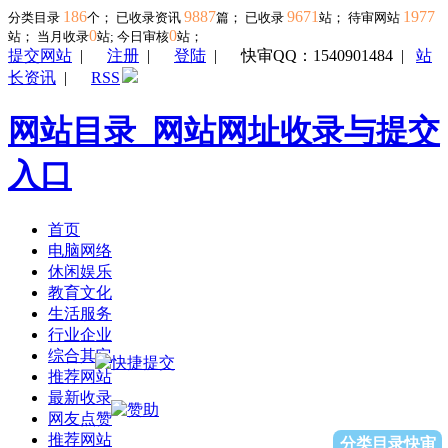
186
9887
9671
1977
分类目录
个； 已收录资讯
篇； 已收录
站； 待审网站
0
0
站；
当月收录
站; 今日审核
站；
提交网站
|
注册
|
登陆
|
快审QQ：1540901484
|
站
长资讯
|
RSS
网站目录_网站网址收录与提交
入口
首页
电脑网络
休闲娱乐
教育文化
生活服务
行业企业
综合其它
推荐网站
最新收录
网友点赞
推荐网站
分类目录快审