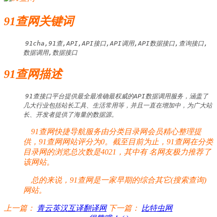
91查网关键词
91cha,91查,API,API接口,API调用,API数据接口,查询接口,
数据调用,数据接口
91查网描述
91查接口平台提供最全最准确最权威的API数据调用服务，涵盖了
几大行业包括站长工具、生活常用等，并且一直在增加中，为广大站
长、开发者提供了海量的数据源。
91查网快捷导航服务由分类目录网会员精心整理提
供，91查网网站评分为0。截至目前为止，91查网在分类
目录网的浏览总次数是4021，其中有
名网友极力推荐了
该网站。
总的来说，91查网是一家早期的综合其它(搜索查询)
网站。
上一篇：
青云英汉互译翻译网
下一篇：
比特虫网