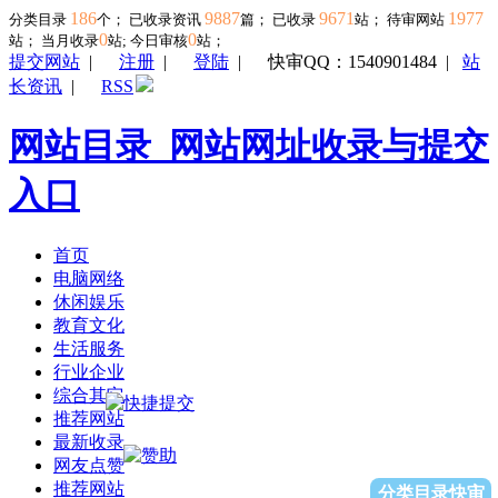
186
9887
9671
1977
分类目录
个； 已收录资讯
篇； 已收录
站； 待审网站
0
0
站；
当月收录
站; 今日审核
站；
提交网站
|
注册
|
登陆
|
快审QQ：1540901484
|
站
长资讯
|
RSS
网站目录_网站网址收录与提交
入口
首页
电脑网络
休闲娱乐
教育文化
生活服务
行业企业
综合其它
推荐网站
最新收录
网友点赞
推荐网站
分类目录快审