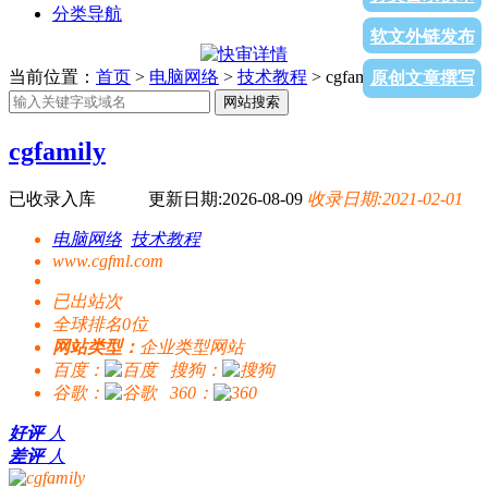
分类导航
软文外链发布
当前位置：
首页
>
电脑网络
>
技术教程
> cgfamily
原创文章撰写
网站搜索
cgfamily
已收录入库
更新日期:2026-08-09
收录日期:2021-02-01
电脑网络
技术教程
www.cgfml.com
已出站
次
全球排名0位
网站类型：
企业类型网站
百度：
搜狗：
谷歌：
360：
好评
人
差评
人