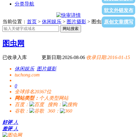
分类导航
软文外链发布
当前位置：
首页
>
休闲娱乐
>
图片摄影
> 图虫网
原创文章撰写
网站搜索
图虫网
已收录入库
更新日期:2026-08-06
收录日期:2016-01-15
休闲娱乐
图片摄影
tuchong.com
0
全球排名20367位
网站类型：
个人类型网站
百度：
搜狗：
谷歌：
360：
好评
人
差评
人