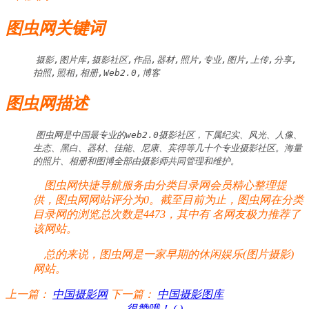
图虫网关键词
摄影,图片库,摄影社区,作品,器材,照片,专业,图片,上传,分享,
拍照,照相,相册,Web2.0,博客
图虫网描述
图虫网是中国最专业的web2.0摄影社区，下属纪实、风光、人像、
生态、黑白、器材、佳能、尼康、宾得等几十个专业摄影社区。海量
的照片、相册和图博全部由摄影师共同管理和维护。
图虫网快捷导航服务由分类目录网会员精心整理提
供，图虫网网站评分为0。截至目前为止，图虫网在分类
目录网的浏览总次数是4473，其中有
名网友极力推荐了
该网站。
总的来说，图虫网是一家早期的休闲娱乐(图片摄影)
网站。
上一篇：
中国摄影网
下一篇：
中国摄影图库
很赞哦！ (
)