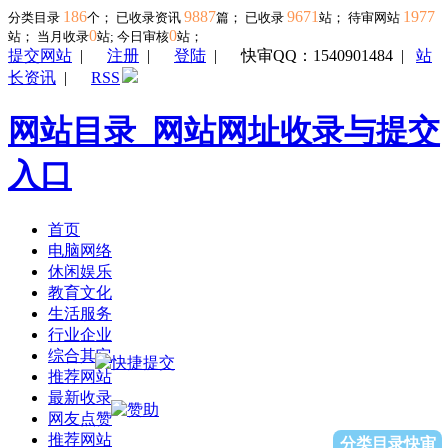
186
9887
9671
1977
分类目录
个； 已收录资讯
篇； 已收录
站； 待审网站
0
0
站；
当月收录
站; 今日审核
站；
提交网站
|
注册
|
登陆
|
快审QQ：1540901484
|
站
长资讯
|
RSS
网站目录_网站网址收录与提交
入口
首页
电脑网络
休闲娱乐
教育文化
生活服务
行业企业
综合其它
推荐网站
最新收录
网友点赞
推荐网站
分类目录快审