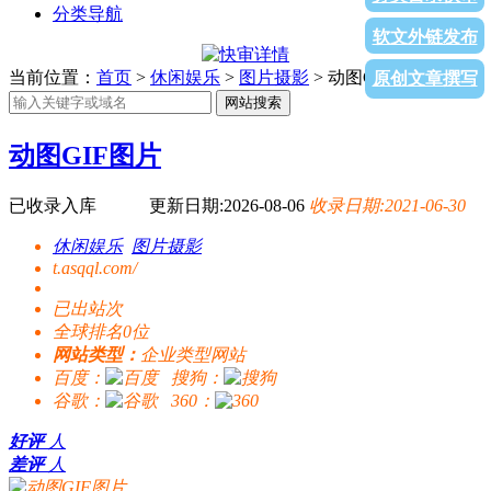
分类导航
软文外链发布
当前位置：
首页
>
休闲娱乐
>
图片摄影
> 动图GIF图片
原创文章撰写
网站搜索
动图GIF图片
已收录入库
更新日期:2026-08-06
收录日期:2021-06-30
休闲娱乐
图片摄影
t.asqql.com/
已出站
次
全球排名0位
网站类型：
企业类型网站
百度：
搜狗：
谷歌：
360：
好评
人
差评
人