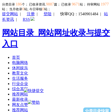
186
9887
9671
1977
分类目录
个； 已收录资讯
篇； 已收录
站； 待审网站
0
0
站；
当月收录
站; 今日审核
站；
提交网站
|
注册
|
登陆
|
快审QQ：1540901484
|
站
长资讯
|
RSS
网站目录_网站网址收录与提交
入口
首页
电脑网络
休闲娱乐
教育文化
生活服务
行业企业
综合其它
推荐网站
最新收录
网友点赞
推荐网站
分类目录快审