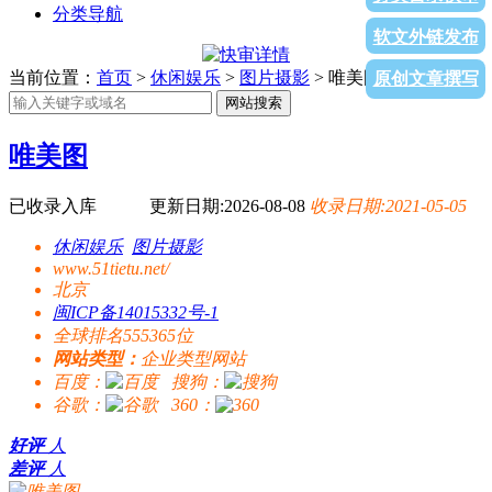
分类导航
软文外链发布
当前位置：
首页
>
休闲娱乐
>
图片摄影
> 唯美图
原创文章撰写
网站搜索
唯美图
已收录入库
更新日期:2026-08-08
收录日期:2021-05-05
休闲娱乐
图片摄影
www.51tietu.net/
北京
闽ICP备14015332号-1
全球排名555365位
网站类型：
企业类型网站
百度：
搜狗：
谷歌：
360：
好评
人
差评
人