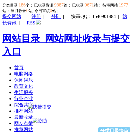
186
9887
9671
1977
分类目录
个； 已收录资讯
篇； 已收录
站； 待审网站
0
0
站；
当月收录
站; 今日审核
站；
提交网站
|
注册
|
登陆
|
快审QQ：1540901484
|
站
长资讯
|
RSS
网站目录_网站网址收录与提交
入口
首页
电脑网络
休闲娱乐
教育文化
生活服务
行业企业
综合其它
推荐网站
最新收录
网友点赞
推荐网站
分类目录快审