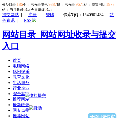
186
9887
9671
1977
分类目录
个； 已收录资讯
篇； 已收录
站； 待审网站
0
0
站；
当月收录
站; 今日审核
站；
提交网站
|
注册
|
登陆
|
快审QQ：1540901484
|
站
长资讯
|
RSS
网站目录_网站网址收录与提交
入口
首页
电脑网络
休闲娱乐
教育文化
生活服务
行业企业
综合其它
推荐网站
最新收录
网友点赞
推荐网站
分类目录快审