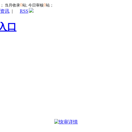
0
0
站；
当月收录
站; 今日审核
站；
资讯
|
RSS
入口