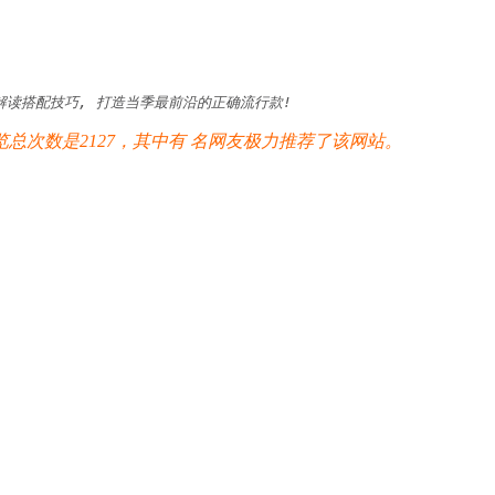
解读搭配技巧, 打造当季最前沿的正确流行款!
次数是2127，其中有
名网友极力推荐了该网站。