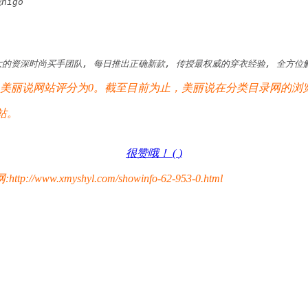
higo
大的资深时尚买手团队, 每日推出正确新款, 传授最权威的穿衣经验, 全方位
丽说网站评分为0。截至目前为止，美丽说在分类目录网的浏览总
站。
很赞哦！ (
)
yshyl.com/showinfo-62-953-0.html