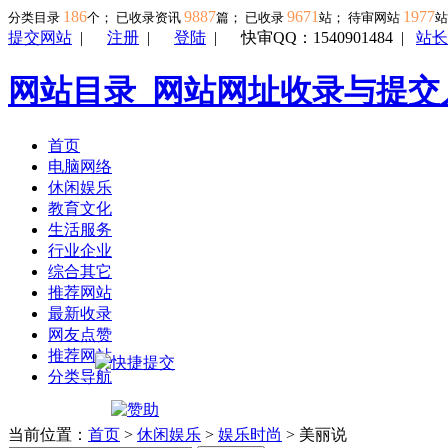
186
9887
9671
1977
分类目录
个； 已收录资讯
篇； 已收录
站； 待审网站
提交网站
|
注册
|
登陆
|
快审QQ：1540901484
|
站长
网站目录_网站网址收录与提交
首页
电脑网络
休闲娱乐
教育文化
生活服务
行业企业
综合其它
推荐网站
最新收录
网友点赞
推荐网站
分类导航
当前位置：
首页
>
休闲娱乐
>
娱乐时尚
> 美丽说