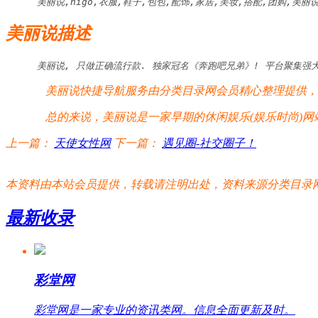
美丽说,higo,衣服,鞋子,包包,配饰,家居,美妆,搭配,团购,美丽说
美丽说描述
美丽说, 只做正确流行款. 独家冠名《奔跑吧兄弟》! 平台聚集强
美丽说快捷导航服务由分类目录网会员精心整理提供，美
总的来说，美丽说是一家早期的休闲娱乐(娱乐时尚)网
上一篇：
天使女性网
下一篇：
遇见圈-社交圈子！
本资料由本站会员提供，转载请注明出处，资料来源分类目录网:http://www.xm
最新收录
彩堂网
彩堂网是一家专业的资讯类网。信息全面更新及时。