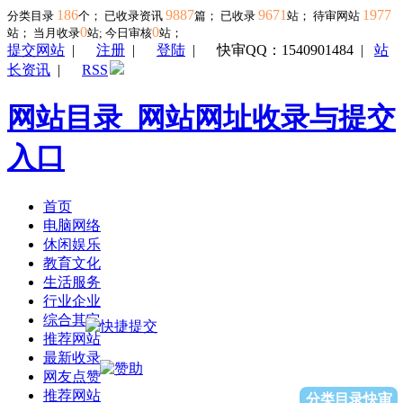
186
9887
9671
1977
分类目录
个； 已收录资讯
篇； 已收录
站； 待审网站
0
0
站；
当月收录
站; 今日审核
站；
提交网站
|
注册
|
登陆
|
快审QQ：1540901484
|
站
长资讯
|
RSS
网站目录_网站网址收录与提交
入口
首页
电脑网络
休闲娱乐
教育文化
生活服务
行业企业
综合其它
推荐网站
最新收录
网友点赞
推荐网站
分类目录快审