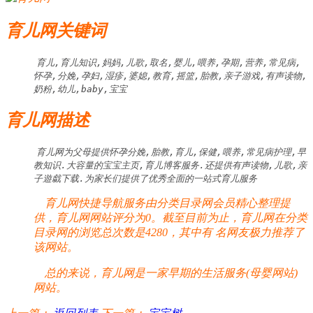
育儿网关键词
育儿,育儿知识,妈妈,儿歌,取名,婴儿,喂养,孕期,营养,常见病,
怀孕,分娩,孕妇,湿疹,婆媳,教育,摇篮,胎教,亲子游戏,有声读物,
奶粉,幼儿,baby,宝宝
育儿网描述
育儿网为父母提供怀孕分娩,胎教,育儿,保健,喂养,常见病护理,早
教知识.大容量的宝宝主页,育儿博客服务.还提供有声读物,儿歌,亲
子遊戱下载.为家长们提供了优秀全面的一站式育儿服务
育儿网快捷导航服务由分类目录网会员精心整理提
供，育儿网网站评分为0。截至目前为止，育儿网在分类
目录网的浏览总次数是4280，其中有
名网友极力推荐了
该网站。
总的来说，育儿网是一家早期的生活服务(母婴网站)
网站。