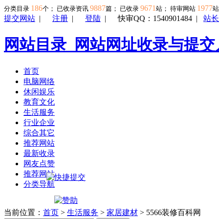
186
9887
9671
1977
分类目录
个； 已收录资讯
篇； 已收录
站； 待审网站
提交网站
|
注册
|
登陆
|
快审QQ：1540901484
|
站长
网站目录_网站网址收录与提交
首页
电脑网络
休闲娱乐
教育文化
生活服务
行业企业
综合其它
推荐网站
最新收录
网友点赞
推荐网站
分类导航
当前位置：
首页
>
生活服务
>
家居建材
> 5566装修百科网