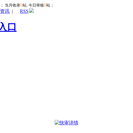
0
0
站；
当月收录
站; 今日审核
站；
资讯
|
RSS
入口