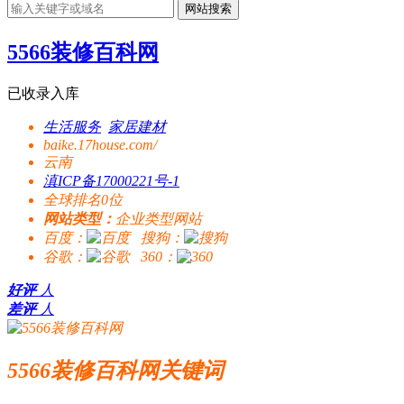
网站搜索
5566装修百科网
已收录入库
生活服务
家居建材
baike.17house.com/
云南
滇ICP备17000221号-1
全球排名0位
网站类型：
企业类型网站
百度：
搜狗：
谷歌：
360：
好评
人
差评
人
5566装修百科网关键词