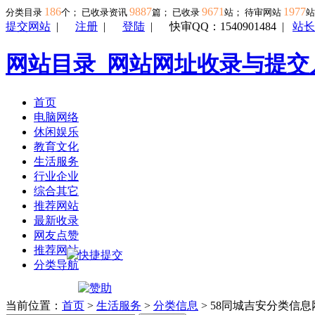
186
9887
9671
1977
分类目录
个； 已收录资讯
篇； 已收录
站； 待审网站
提交网站
|
注册
|
登陆
|
快审QQ：1540901484
|
站长
网站目录_网站网址收录与提交
首页
电脑网络
休闲娱乐
教育文化
生活服务
行业企业
综合其它
推荐网站
最新收录
网友点赞
推荐网站
分类导航
当前位置：
首页
>
生活服务
>
分类信息
> 58同城吉安分类信息