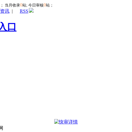
0
0
站；
当月收录
站; 今日审核
站；
资讯
|
RSS
入口
网