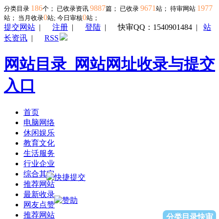
186
9887
9671
1977
分类目录
个； 已收录资讯
篇； 已收录
站； 待审网站
0
0
站；
当月收录
站; 今日审核
站；
提交网站
|
注册
|
登陆
|
快审QQ：1540901484
|
站
长资讯
|
RSS
网站目录_网站网址收录与提交
入口
首页
电脑网络
休闲娱乐
教育文化
生活服务
行业企业
综合其它
推荐网站
最新收录
网友点赞
推荐网站
分类目录快审