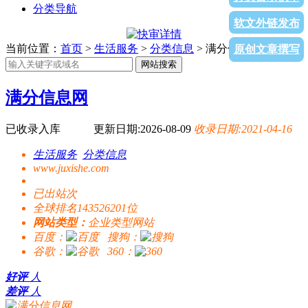
分类导航
软文外链发布
当前位置：
首页
>
生活服务
>
分类信息
> 满分信息网
原创文章撰写
网站搜索
满分信息网
已收录入库
更新日期:2026-08-09
收录日期:2021-04-16
生活服务
分类信息
www.juxishe.com
已出站
次
全球排名143526201位
网站类型：
企业类型网站
百度：
搜狗：
谷歌：
360：
好评
人
差评
人