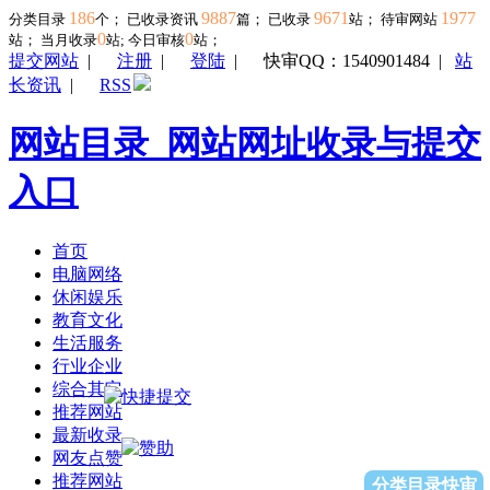
186
9887
9671
1977
分类目录
个； 已收录资讯
篇； 已收录
站； 待审网站
0
0
站；
当月收录
站; 今日审核
站；
提交网站
|
注册
|
登陆
|
快审QQ：1540901484
|
站
长资讯
|
RSS
网站目录_网站网址收录与提交
入口
首页
电脑网络
休闲娱乐
教育文化
生活服务
行业企业
综合其它
推荐网站
最新收录
网友点赞
推荐网站
分类目录快审