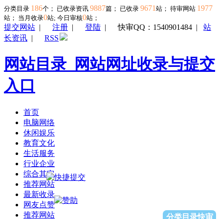
186
9887
9671
1977
分类目录
个； 已收录资讯
篇； 已收录
站； 待审网站
0
0
站；
当月收录
站; 今日审核
站；
提交网站
|
注册
|
登陆
|
快审QQ：1540901484
|
站
长资讯
|
RSS
网站目录_网站网址收录与提交
入口
首页
电脑网络
休闲娱乐
教育文化
生活服务
行业企业
综合其它
推荐网站
最新收录
网友点赞
推荐网站
分类目录快审