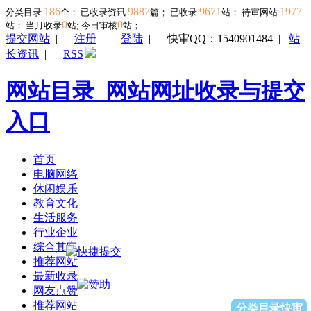
186
9887
9671
1977
分类目录
个； 已收录资讯
篇； 已收录
站； 待审网站
0
0
站；
当月收录
站; 今日审核
站；
提交网站
|
注册
|
登陆
|
快审QQ：1540901484
|
站
长资讯
|
RSS
网站目录_网站网址收录与提交
入口
首页
电脑网络
休闲娱乐
教育文化
生活服务
行业企业
综合其它
推荐网站
最新收录
网友点赞
推荐网站
分类目录快审