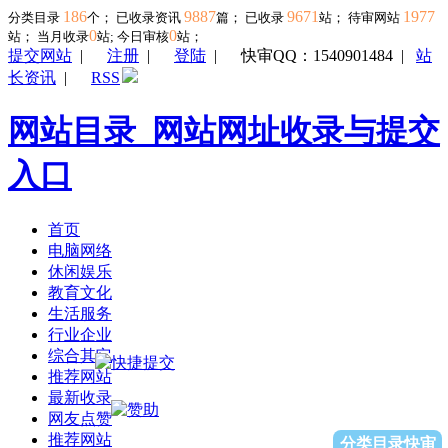
186
9887
9671
1977
分类目录
个； 已收录资讯
篇； 已收录
站； 待审网站
0
0
站；
当月收录
站; 今日审核
站；
提交网站
|
注册
|
登陆
|
快审QQ：1540901484
|
站
长资讯
|
RSS
网站目录_网站网址收录与提交
入口
首页
电脑网络
休闲娱乐
教育文化
生活服务
行业企业
综合其它
推荐网站
最新收录
网友点赞
推荐网站
分类目录快审