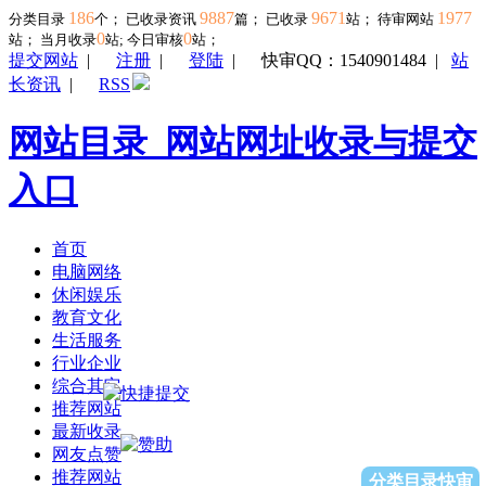
186
9887
9671
1977
分类目录
个； 已收录资讯
篇； 已收录
站； 待审网站
0
0
站；
当月收录
站; 今日审核
站；
提交网站
|
注册
|
登陆
|
快审QQ：1540901484
|
站
长资讯
|
RSS
网站目录_网站网址收录与提交
入口
首页
电脑网络
休闲娱乐
教育文化
生活服务
行业企业
综合其它
推荐网站
最新收录
网友点赞
推荐网站
分类目录快审