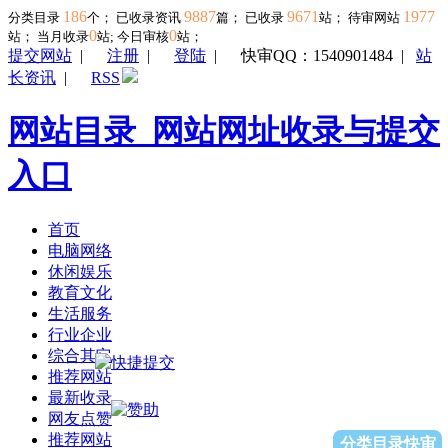
186
9887
9671
1977
分类目录
个； 已收录资讯
篇； 已收录
站； 待审网站
0
0
站；
当月收录
站; 今日审核
站；
提交网站
|
注册
|
登陆
|
快审QQ：1540901484
|
站
长资讯
|
RSS
网站目录_网站网址收录与提交
入口
首页
电脑网络
休闲娱乐
教育文化
生活服务
行业企业
综合其它
推荐网站
最新收录
网友点赞
推荐网站
分类目录快审