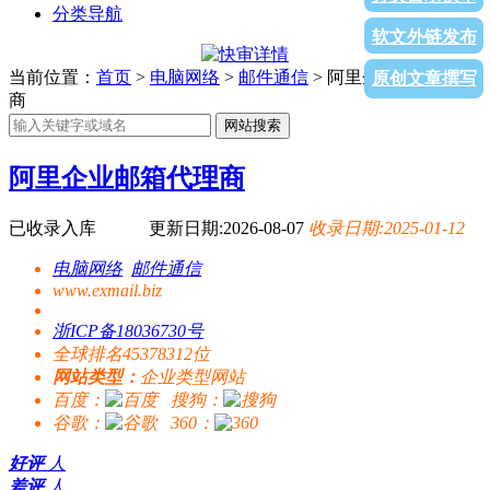
分类导航
软文外链发布
当前位置：
首页
>
电脑网络
>
邮件通信
> 阿里企业邮箱代理
原创文章撰写
商
网站搜索
阿里企业邮箱代理商
已收录入库
更新日期:2026-08-07
收录日期:2025-01-12
电脑网络
邮件通信
www.exmail.biz
浙ICP备18036730号
全球排名45378312位
网站类型：
企业类型网站
百度：
搜狗：
谷歌：
360：
好评
人
差评
人