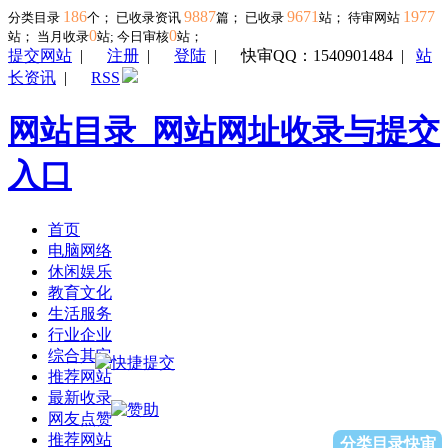
186
9887
9671
1977
分类目录
个； 已收录资讯
篇； 已收录
站； 待审网站
0
0
站；
当月收录
站; 今日审核
站；
提交网站
|
注册
|
登陆
|
快审QQ：1540901484
|
站
长资讯
|
RSS
网站目录_网站网址收录与提交
入口
首页
电脑网络
休闲娱乐
教育文化
生活服务
行业企业
综合其它
推荐网站
最新收录
网友点赞
推荐网站
分类目录快审