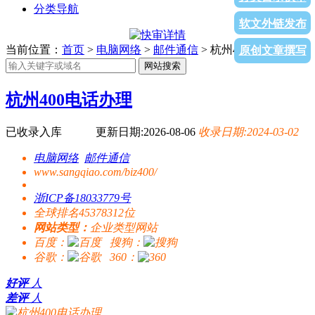
分类导航
软文外链发布
当前位置：
首页
>
电脑网络
>
邮件通信
> 杭州400电话办理
原创文章撰写
网站搜索
杭州400电话办理
已收录入库
更新日期:2026-08-06
收录日期:2024-03-02
电脑网络
邮件通信
www.sangqiao.com/biz400/
浙ICP备18033779号
全球排名45378312位
网站类型：
企业类型网站
百度：
搜狗：
谷歌：
360：
好评
人
差评
人