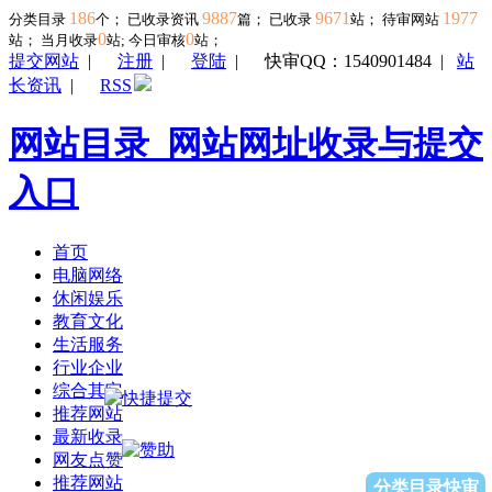
186
9887
9671
1977
分类目录
个； 已收录资讯
篇； 已收录
站； 待审网站
0
0
站；
当月收录
站; 今日审核
站；
提交网站
|
注册
|
登陆
|
快审QQ：1540901484
|
站
长资讯
|
RSS
网站目录_网站网址收录与提交
入口
首页
电脑网络
休闲娱乐
教育文化
生活服务
行业企业
综合其它
推荐网站
最新收录
网友点赞
推荐网站
分类目录快审