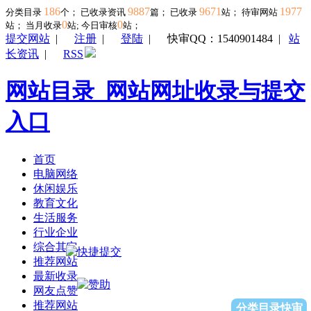
186
9887
9671
1977
分类目录
个； 已收录资讯
篇； 已收录
站； 待审网站
0
0
站；
当月收录
站; 今日审核
站；
提交网站
|
注册
|
登陆
|
快审QQ：1540901484
|
站
长资讯
|
RSS
网站目录_网站网址收录与提交
入口
首页
电脑网络
休闲娱乐
教育文化
生活服务
行业企业
综合其它
推荐网站
最新收录
网友点赞
推荐网站
分类目录快审