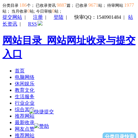
186
9887
9671
1977
分类目录
个； 已收录资讯
篇； 已收录
站； 待审网站
0
0
站；
当月收录
站; 今日审核
站；
提交网站
|
注册
|
登陆
|
快审QQ：1540901484
|
站
长资讯
|
RSS
网站目录_网站网址收录与提交
入口
首页
电脑网络
休闲娱乐
教育文化
生活服务
行业企业
综合其它
推荐网站
最新收录
网友点赞
推荐网站
分类目录快审