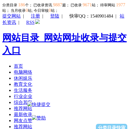
186
9887
9671
1977
分类目录
个； 已收录资讯
篇； 已收录
站； 待审网站
0
0
站；
当月收录
站; 今日审核
站；
提交网站
|
注册
|
登陆
|
快审QQ：1540901484
|
站
长资讯
|
RSS
网站目录_网站网址收录与提交
入口
首页
电脑网络
休闲娱乐
教育文化
生活服务
行业企业
综合其它
推荐网站
最新收录
网友点赞
推荐网站
分类目录快审