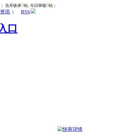
0
0
站；
当月收录
站; 今日审核
站；
资讯
|
RSS
入口