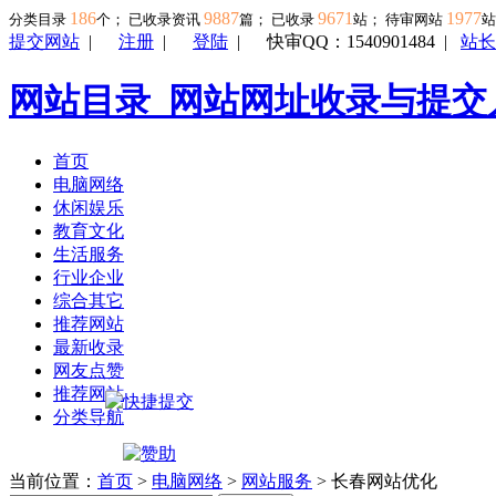
186
9887
9671
1977
分类目录
个； 已收录资讯
篇； 已收录
站； 待审网站
提交网站
|
注册
|
登陆
|
快审QQ：1540901484
|
站长
网站目录_网站网址收录与提交
首页
电脑网络
休闲娱乐
教育文化
生活服务
行业企业
综合其它
推荐网站
最新收录
网友点赞
推荐网站
分类导航
当前位置：
首页
>
电脑网络
>
网站服务
> 长春网站优化